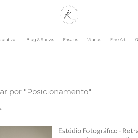
orativos
Blog & Shows
Ensaios
15 anos
Fine Art
G
ar por
"Posicionamento"
s
Estúdio Fotográfico - Retr