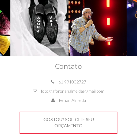
Contato
61 991002727
fotograforenanalmeida@gmail.com
Renan Almeida
GOSTOU? SOLICITE SEU
ORÇAMENTO