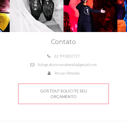
Contato
61 991002727
fotograforenanalmeida@gmail.com
Renan Almeida
GOSTOU? SOLICITE SEU
ORÇAMENTO