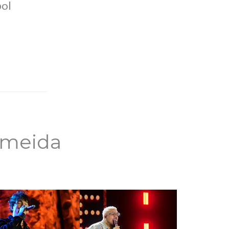
bol
lmeida