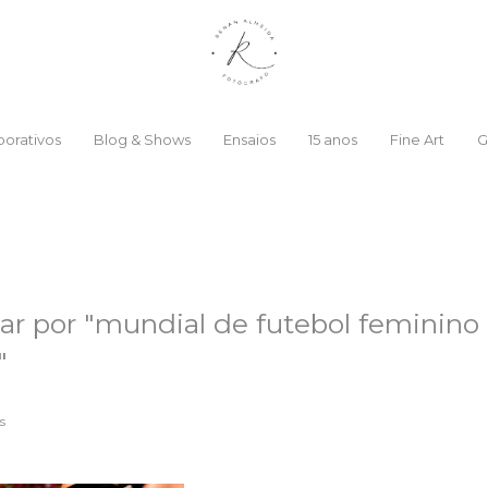
orativos
Blog & Shows
Ensaios
15 anos
Fine Art
G
ar por
"mundial de futebol feminino
"
s