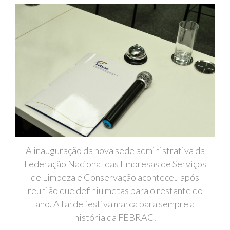
A inauguração da nova sede administrativa da
Federação Nacional das Empresas de Serviços
de Limpeza e Conservação aconteceu após
reunião que definiu metas para o restante do
ano. A tarde festiva marca para sempre a
história da FEBRAC.