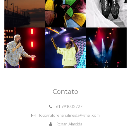
Contato
61 991002727
fotograforenanalmeida@gmail.com
Renan Almeida