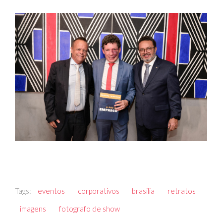
Tags:
eventos
corporativos
brasilia
retratos
imagens
fotografo de show