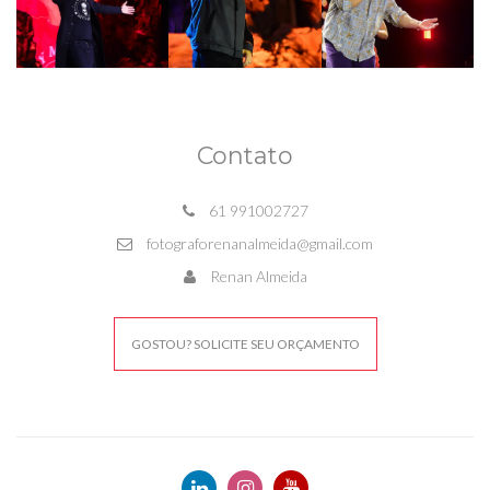
Contato
61 991002727
fotograforenanalmeida@gmail.com
Renan Almeida
GOSTOU? SOLICITE SEU ORÇAMENTO